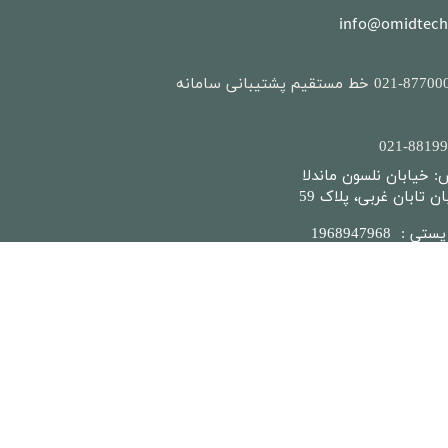
info@omidtech
-021-87700007​​​​​​​ خط مستقیم پشتیبانی سامانه
021-​​​​​​​881
: خیابان نلسون ماندلا
ن تابان غربی، پلاک 59
تی : 1968947968